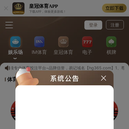
皇冠体育
APP
下载APP，体验更多游戏！
登录
注册
娱乐场
IM体育
皇冠体育
电子
棋牌
球顶级专业体育投注平台~品牌信誉，易记域名【hg365.com】1、
体育游戏